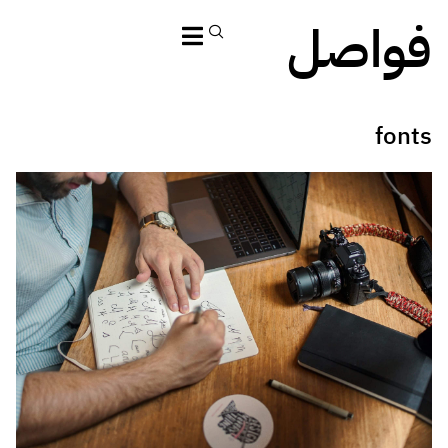
فواصل
fonts