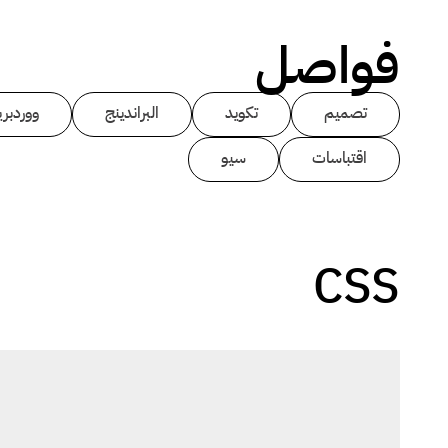
فواصل
تصميم
تكويد
البراندينج
ووردبر
اقتباسات
سيو
CSS