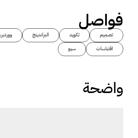
فواصل
تصميم
تكويد
البراندينج
ووردبر
اقتباسات
سيو
واضحة