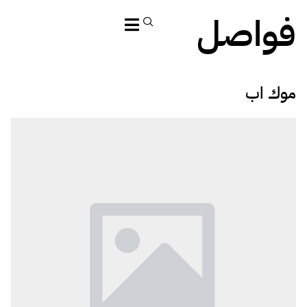
فواصل
موك اب