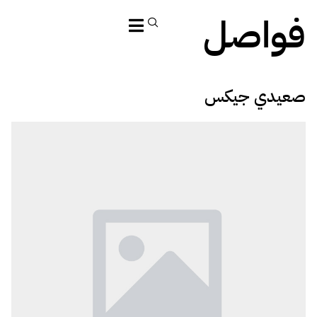
فواصل
صعيدي جيكس