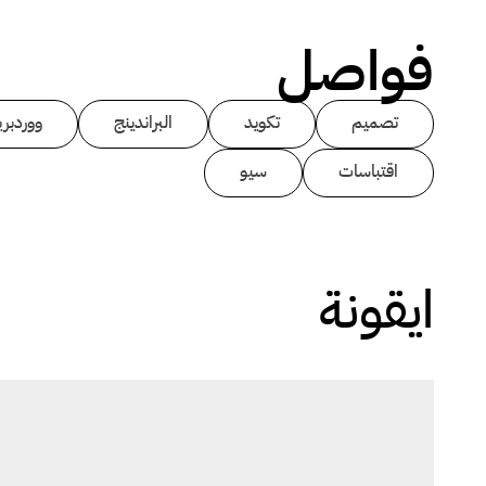
فواصل
تصميم
تكويد
البراندينج
ووردبر
اقتباسات
سيو
ايقونة