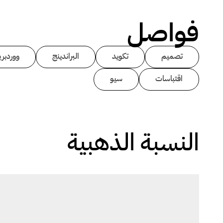
فواصل
تصميم
تكويد
البراندينج
ووردبر
اقتباسات
سيو
النسبة الذهبية