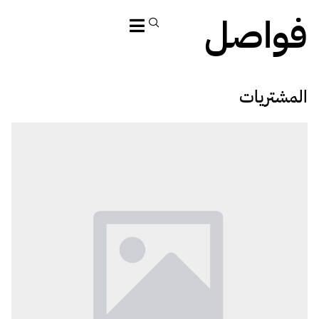
فواصل
المشتريات