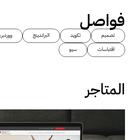
فواصل
تصميم
تكويد
البراندينج
ووردبر
اقتباسات
سيو
المتاجر