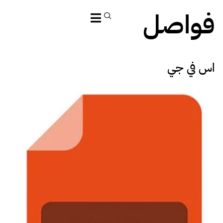
فواصل
اس في جي