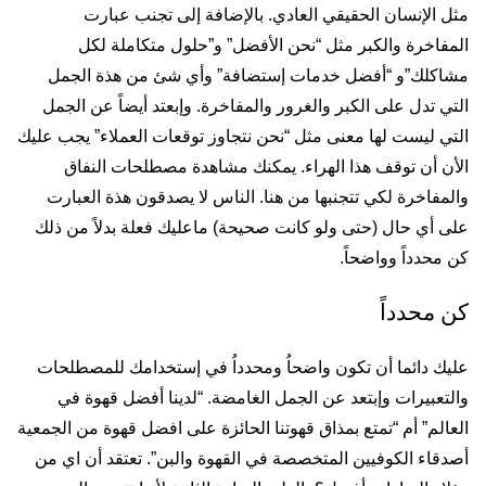
مثل الإنسان الحقيقي العادي. بالإضافة إلى تجنب عبارت
المفاخرة والكبر مثل “نحن الأفضل” و”حلول متكاملة لكل
مشاكلك”و “أفضل خدمات إستضافة” وأي شئ من هذة الجمل
التي تدل على الكبر والغرور والمفاخرة. وإبعتد أيضاً عن الجمل
التي ليست لها معنى مثل “نحن نتجاوز توقعات العملاء” يجب عليك
الأن أن توقف هذا الهراء. يمكنك مشاهدة مصطلحات النفاق
والمفاخرة لكي تتجنبها من
هنا
. الناس لا يصدقون هذة العبارت
على أي حال (حتى ولو كانت صحيحة) ماعليك فعلة بدلاً من ذلك
كن محدداً وواضحاً.
كن محدداً
عليك دائما أن تكون واضحاُ ومحدداُ في إستخدامك للمصطلحات
والتعبيرات وإبتعد عن الجمل الغامضة. “لدينا أفضل قهوة في
العالم” أم “تمتع بمذاق قهوتنا الحائزة على افضل قهوة من الجمعية
أصدقاء الكوفيين المتخصصة في القهوة والبن”. تعتقد أن اي من