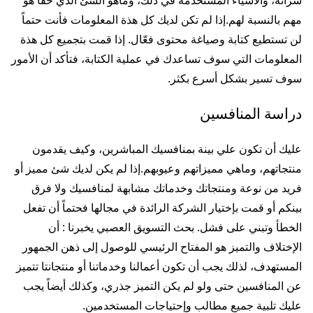
شرائة، والأشياء المستخدمة في ذلك، وماهو الشئ الذي حقأ هو
مهم بالنسبة لهم.إذا لم تكن لديك كل هذة المعلومات فأنت حتماً
لن تستطيع كتابة وصياغة محتوى فعّال. إذا قمت بتجميع كل هذة
المعلومات التي سوف تساعدك في عملية الكتابة، فتأكد أن الأمور
سوف تسير بشكل أسرع بكثر.
دراسة المنافسين
عليك أن تكون علي بينة بمنافسيك المباشرين، وكيف يقدمون
منتجاتهم، وماهي مميزاتهم وعيوبهم.إذا لم يكن لديك شئ مميز أو
فريد من نوعة ومنتجاتك وخدماتك مشابهة لمنافسيك ولا فرق
بينكم أو قمت بإختيار الشركة الرائدة في مجالها فحتماً أن تفعل
الخطأ وتبني على فشل.
بحث التسويق العصبي
يخبرنا : أن
الإختلاف والتميز هو المفتاح الرئيسي للوصول إلى ذهن الجمهور
المستهدف، لذلك يجب أن تكون أعمالنا وخدماتنا أو منتجانتا تتميز
عن المنافسين حتى ولو لم يكن التميز جذري، وكذلك أيضاً يجب
عليك تلبية جميع مطالب وإحتياجات المستخدمين.