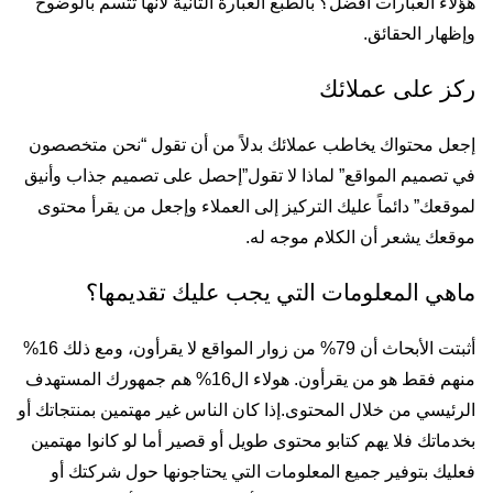
هؤلاء العبارات أفضل؟ بالطبع العبارة الثانية لأنها تتسم بالوضوح
وإظهار الحقائق.
ركز على عملائك
إجعل محتواك يخاطب عملائك بدلاً من أن تقول “نحن متخصصون
في تصميم المواقع” لماذا لا تقول”إحصل على تصميم جذاب وأنيق
لموقعك” دائماً عليك التركيز إلى العملاء وإجعل من يقرأ محتوى
موقعك يشعر أن الكلام موجه له.
ماهي المعلومات التي يجب عليك تقديمها؟
أثبتت الأبحاث أن 79% من زوار المواقع لا يقرأون، ومع ذلك 16%
منهم فقط هو من يقرأون. هولاء ال16% هم جمهورك المستهدف
الرئيسي من خلال المحتوى.إذا كان الناس غير مهتمين بمنتجاتك أو
بخدماتك فلا يهم كتابو محتوى طويل أو قصير أما لو كانوا مهتمين
فعليك بتوفير جميع المعلومات التي يحتاجونها حول شركتك أو